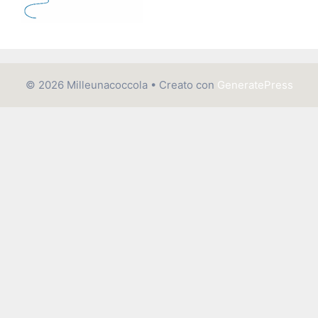
© 2026 Milleunacoccola
• Creato con
GeneratePress