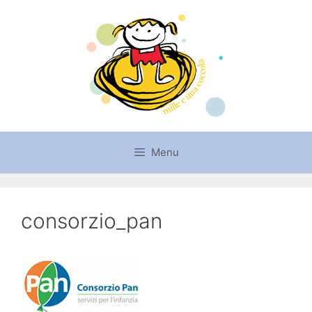
Vai
al
contenuto
Menu
consorzio_pan