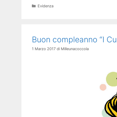
Categorie
Evidenza
Buon compleanno “I Cuc
1 Marzo 2017
di
Milleunacoccola