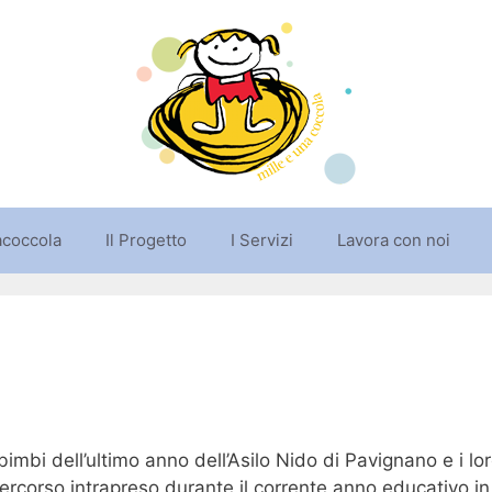
acoccola
Il Progetto
I Servizi
Lavora con noi
imbi dell’ultimo anno dell’Asilo Nido di Pavignano e i loro
ercorso intrapreso durante il corrente anno educativo i