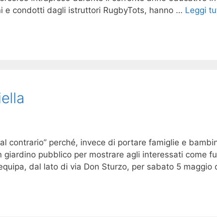
nni e condotti dagli istruttori RugbyTots, hanno …
Leggi tu
ella
contrario” perché, invece di portare famiglie e bambini d
un giardino pubblico per mostrare agli interessati come f
requipa, dal lato di via Don Sturzo, per sabato 5 maggio