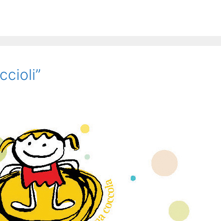
cioli”