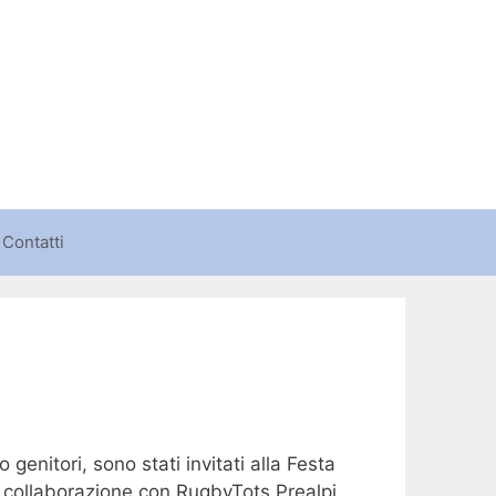
Contatti
 genitori, sono stati invitati alla Festa
n collaborazione con RugbyTots Prealpi.