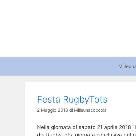
Vai
al
contenuto
Milleun
Festa RugbyTots
2 Maggio 2018
di
Milleunacoccola
Nella giornata di sabato 21 aprile 2018 i b
del RugbyTots, giornata conclusiva del p